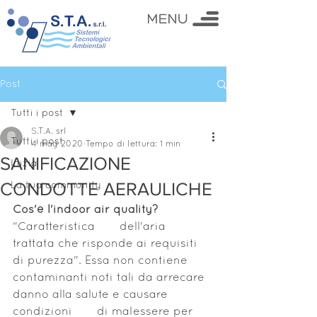
Post
Tutti i post
S.T.A. srl
Tutti i post
4 mag 2020
Tempo di lettura: 1 min
SANIFICAZIONE
Inizia
CONDOTTE AERAULICHE
La tua community
Cos'è l'indoor air quality?
"Caratteristica       dell'aria 
trattata che risponde ai requisiti 
di purezza". Essa non contiene       
contaminanti noti tali da arrecare 
danno alla salute e causare 
condizioni       di malessere per 